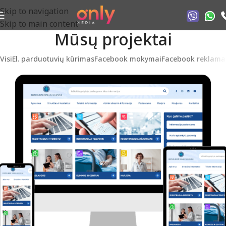
Skip to navigation
Skip to main content
Mūsų projektai
Visi
El. parduotuvių kūrimas
Facebook mokymai
Facebook reklama