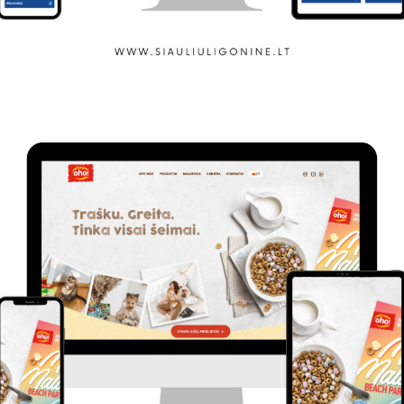
Šiaulių ligoninė