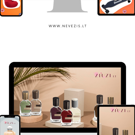
Nevėžis OHO!