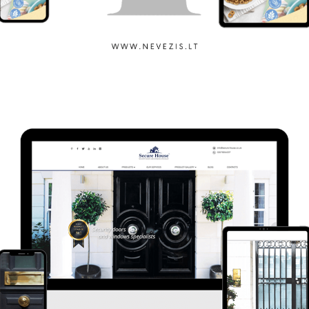
Nevėžis OHO!